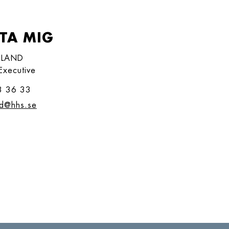
TA MIG
DLAND
Executive
8 36 33
nd@hhs.se