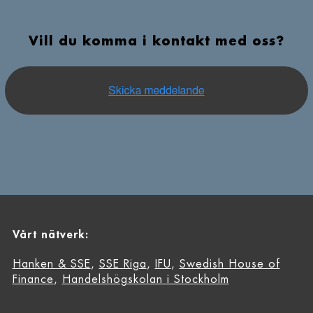
Vill du komma i kontakt med oss?
Vårt nätverk:
Hanken & SSE
,
SSE Riga
,
IFU
,
Swedish House of
Finance
,
Handelshögskolan i Stockholm