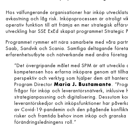
Hos välfungerande organisationer har inköp utvecklats
avkastning och låg risk. Inköpsprocessen är otroligt vi
operativ funktion till att främja en mer strategisk affä
utveckling har SSE ExEd skapat programmet Strategi
Programmet rymmer ett nära samarbete med våra partner
Saab, Sandvik och Scania. Samtliga deltagande företag h
erfarenhetsutbyte och nätverkande med andra företag
”Det övergripande målet med SPM är att utveckla 
kompetensen hos erfarna inköpare genom att tillh
perspektiv och verktyg som hjälper dem att hante
Program Director
Maria J. Bustamante
. ”Prog
frågor för inköp och leverantörsnätverk, inklusive 
strategianpassning och digitalisering. Dessutom ko
leverantörskedjor och inköpsfunktioner har påverk
av Covid-19-pandemin och den pågående konflikten,
risker och framtida behov inom inköp och granska
förändringsledningens roll.”