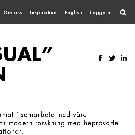
Om oss
Inspiration
English
Logga in
SUAL”
N
rmat i samarbete med våra
erar modern forskning med beprövade
ationer.