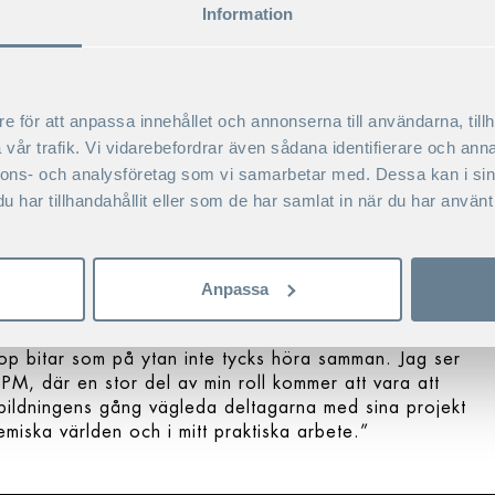
 reflektera över och omformulera aktuella utmaningar och
Information
liga arbetet.”
enaste 18 åren åt att samla en bred erfarenhet från
e för att anpassa innehållet och annonserna till användarna, tillh
g tillbringade åtta år i New York, där jag bland annat
vår trafik. Vi vidarebefordrar även sådana identifierare och anna
onomisk utveckling, multinationella företag och
nnons- och analysföretag som vi samarbetar med. Dessa kan i sin
gande åtgärder för att locka till sig investeringar
har tillhandahållit eller som de har samlat in när du har använt 
vslutade jag min masterutbildning i General Management
de jag till affärsvärlden för att arbeta med
öretag innan jag kom tillbaka till SSE som doktorand med
ukssektorn.”
Anpassa
garna?
ihop bitar som på ytan inte tycks höra samman. Jag ser
PM, där en stor del av min roll kommer att vara att
utbildningens gång vägleda deltagarna med sina projekt
emiska världen och i mitt praktiska arbete.”