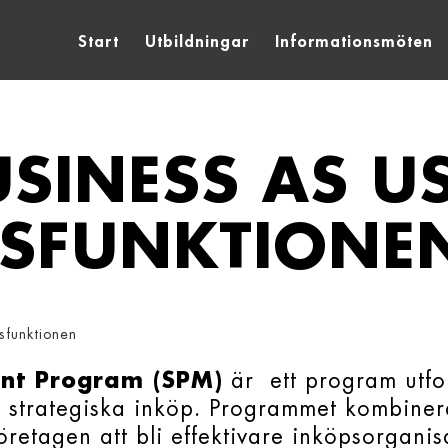
Start
Utbildningar
Informationsmöten
SINESS AS U
SFUNKTIONE
sfunktionen
nt Program (SPM)
är ett program utfo
ras strategiska inköp. Programmet kombin
öretagen att bli effektivare inköpsorganis