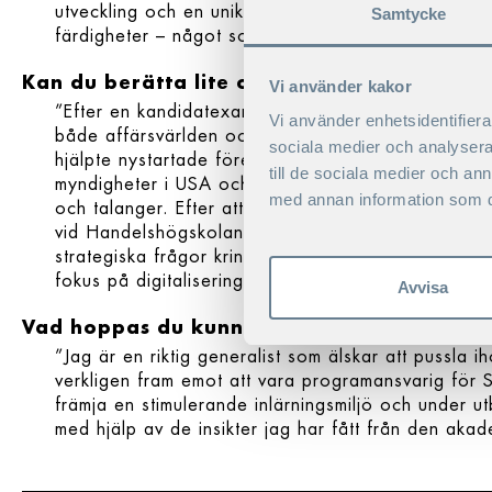
utveckling och en unik möjlighet att ta sig tid att
Samtycke
färdigheter – något som är svårt att göra i det dag
Kan du berätta lite om dig själv, Maria?
Vi använder kakor
”Efter en kandidatexamen i USA har jag ägnat de s
Vi använder enhetsidentifierar
både affärsvärlden och den akademiska världen. Ja
sociala medier och analysera 
hjälpte nystartade företag, regionala organ för ek
till de sociala medier och a
myndigheter i USA och Latinamerika med samhällsbyg
med annan information som du 
och talanger. Efter att ha flyttat till Stockholm a
vid Handelshögskolan i Stockholm. Därefter återvän
strategiska frågor kring digitalisering i ett medief
fokus på digitalisering inom livsmedels- och jordbr
Avvisa
Vad hoppas du kunna bidra med till delta
”Jag är en riktig generalist som älskar att pussla 
verkligen fram emot att vara programansvarig för S
främja en stimulerande inlärningsmiljö och under 
med hjälp av de insikter jag har fått från den akad