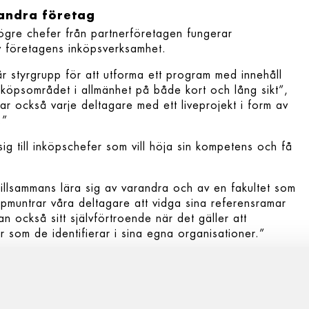
 andra företag
ögre chefer från partnerföretagen fungerar
v företagens inköpsverksamhet.
r styrgrupp för att utforma ett program med innehåll
köpsområdet i allmänhet på både kort och lång sikt”,
 också varje deltagare med ett liveprojekt i form av
.”
g till inköpschefer som vill höja sin kompetens och få
illsammans lära sig av varandra och av en fakultet som
uppmuntrar våra deltagare att vidga sina referensramar
an också sitt självförtroende när det gäller att
som de identifierar i sina egna organisationer.”
att programmet ger chefer och ledare?
nte bara i programmets innehåll utan också i det faktum
r. Det är en verklig investering i deras yrkesmässiga