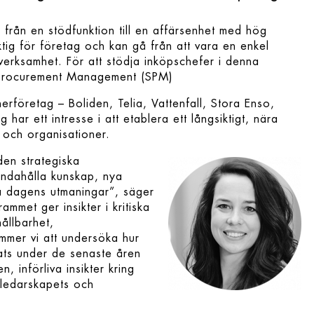
 från en stödfunktion till en affärsenhet med hög
ktig för företag och kan gå från att vara en enkel
rsverksamhet. För att stödja inköpschefer i denna
c Procurement Management (SPM)
företag – Boliden, Telia, Vattenfall, Stora Enso,
ar ett intresse i att etablera ett långsiktigt, nära
 och organisationer.
den strategiska
andahålla kunskap, nya
ra dagens utmaningar”, säger
rammet ger insikter i kritiska
hållbarhet,
mmer vi att undersöka hur
ats under de senaste åren
 införliva insikter kring
 ledarskapets och