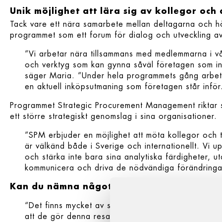
Unik möjlighet att lära sig av kollegor och
Tack vare ett nära samarbete mellan deltagarna och h
programmet som ett forum för dialog och utveckling a
”Vi arbetar nära tillsammans med medlemmarna i vå
och verktyg som kan gynna såväl företagen som in
säger Maria. ”Under hela programmets gång arbetar
en aktuell inköpsutmaning som företagen står inför
Programmet Strategic Procurement Management riktar si
ett större strategiskt genomslag i sina organisationer.
”SPM erbjuder en möjlighet att möta kollegor och t
är välkänd både i Sverige och internationellt. Vi 
och stärka inte bara sina analytiska färdigheter, ut
kommunicera och driva de nödvändiga förändringar 
Kan du nämna något viktigt som du anser 
“Det finns mycket av stort värde för deltagarna, i
att de gör denna resa tillsammans med sina kollego