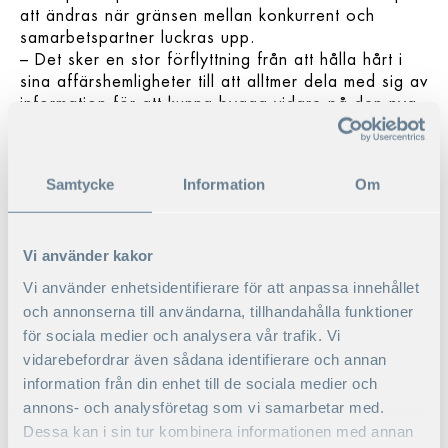
att ändras när gränsen mellan konkurrent och
samarbetspartner luckras upp.
– Det sker en stor förflyttning från att hålla hårt i
sina affärshemligheter till att alltmer dela med sig av
information för att kunna bygga vidare på den nya
kunskapen tillsammans.
– Se på Google: de delegerar innovation
i form av funktionalitet, produkter och
Samtycke
Information
Om
processer till externa aktörer och samlar
sedan detta på egen plattform så att
andra kan dra nytta av den. Det vinner
Vi använder kakor
alla på.
Vi använder enhetsidentifierare för att anpassa innehållet
KOMBINERA OM KOMPETENS
och annonserna till användarna, tillhandahålla funktioner
OCH PROCESSER
för sociala medier och analysera vår trafik. Vi
vidarebefordrar även sådana identifierare och annan
Att en verksamhet genomgår en digital
information från din enhet till de sociala medier och
transformation betyder inte att tidigare arbete ska
annons- och analysföretag som vi samarbetar med.
förkastas. Snarare kan det anpassas till nya
Dessa kan i sin tur kombinera informationen med annan
förutsättningar genom att kompetenser, processer