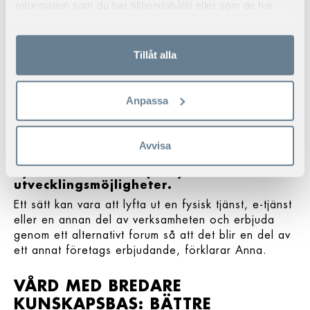
och produkter kombineras och flyttas om.
information som du har tillhandahållit eller som de har
samlat in när du har använt deras tjänster.
Den omvälvande utvecklingen mot digitalisering ska
inte heller förväxlas med det mindre omfattande
Tillåt alla
begreppet ”digitisering” (på engelska skiljer man
mellan digitalization och digitisation): den förra
ändrar beteenden och skeenden i grunden medan
Anpassa
den senare förflyttar en verksamhets befintliga
processer och verktyg från analog till digital form.
Avvisa
– Innovation handlar ofta om att vi utgår
från vad vi har men arrangerar det på
nya sätt för att skapa nya affärs- och
utvecklingsmöjligheter.
Ett sätt kan vara att lyfta ut en fysisk tjänst, e-tjänst
eller en annan del av verksamheten och erbjuda
genom ett alternativt forum så att det blir en del av
ett annat företags erbjudande, förklarar Anna.
VÅRD MED BREDARE
KUNSKAPSBAS: BÄTTRE