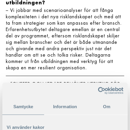
utbildningen?
– Vi jobbar med scenarioanalyser för att fånga
komplexiteten i det nya risklandskapet och med att
ta fram strategier som kan anpassas efter bransch.
Erfarenhetsutbytet deltagare emellan är en central
del av programmet, eftersom risklandskapet skiljer
sig mellan branscher och det är både utmanande
och givande med andra perspektiv just när det
handlar om att se och tolka risker. Deltagarna
kommer ut från utbildningen med verktyg för att
skapa en mer resilient organisation.
”CHEFER OCH LEDARE BEHÖVER VERKTYG FÖR
ATT ORIENTERA SIG I EN FÖRÄNDERLIG VÄRLD
OCH SKAPA STRATEGIER FÖR EN MER RESILIENT
ORGANISATION.”
Samtycke
Information
Om
Åsa Malmström Rognes
är utbildad vid
Handelshögskolan och jobbade i många år i Asien
Vi använder kakor