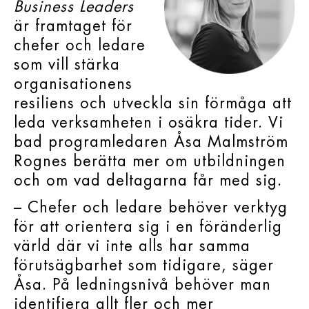
Business Leaders
är framtaget för
chefer och ledare
som vill stärka
organisationens
resiliens och utveckla sin förmåga att
leda verksamheten i osäkra tider. Vi
bad programledaren Åsa Malmström
Rognes berätta mer om utbildningen
och om vad deltagarna får med sig.
– Chefer och ledare behöver verktyg
för att orientera sig i en föränderlig
värld där vi inte alls har samma
förutsägbarhet som tidigare, säger
Åsa. På ledningsnivå behöver man
identifiera allt fler och mer