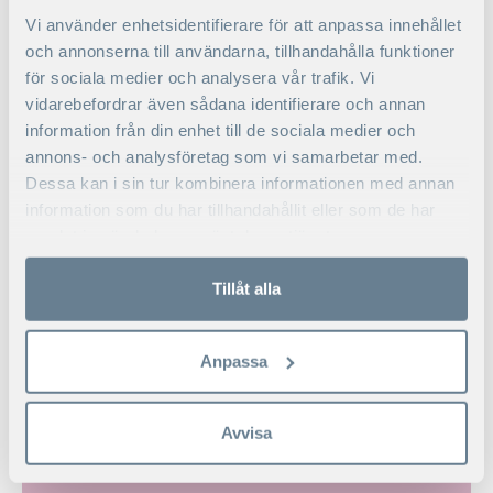
med finansmarknadsutveckling. Åsa har även jobbat
Vi använder enhetsidentifierare för att anpassa innehållet
på Riksbanken och Swedbank med risker. Som
och annonserna till användarna, tillhandahålla funktioner
forskare har Åsa analyserat finansmarknader och
för sociala medier och analysera vår trafik. Vi
finanskriser, med ökande fokus på analys av
vidarebefordrar även sådana identifierare och annan
geopolitiska risker och ekonomisk säkerhet, samt
information från din enhet till de sociala medier och
scenarioanalyser.
annons- och analysföretag som vi samarbetar med.
Dessa kan i sin tur kombinera informationen med annan
information som du har tillhandahållit eller som de har
samlat in när du har använt deras tjänster.
RELATERADE
Tillåt alla
PROGRAM
Anpassa
STRATEGY AND RESILIENCE
FOR BUSINESS LEADERS
Avvisa