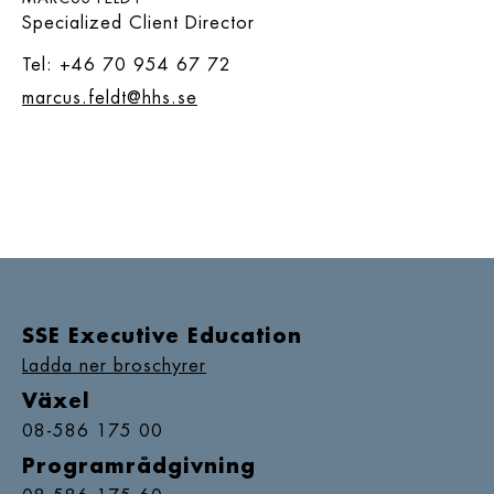
Specialized Client Director
Tel: +46 70 954 67 72
marcus.feldt@hhs.se
SSE Executive Education
Ladda ner broschyrer
Växel
08-586 175 00
Programrådgivning