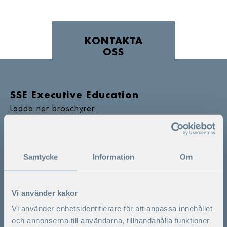
KONTAKTA
OSS
SSE Executive Education
Ladda ner broschyrer
Växel
08-586 175 00
Programrådgivning
Samtycke
Information
Om
08-586 175 60
Vill du komma i kontakt med oss?
Vi använder kakor
Vi använder enhetsidentifierare för att anpassa innehållet
och annonserna till användarna, tillhandahålla funktioner