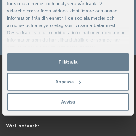
för sociala medier och analysera vår trafik. Vi
vidarebefordrar även sådana identifierare och annan
Campus Kämpasten
information från din enhet till de sociala medier och
08-592 585 00
annons- och analysföretag som vi samarbetar med.
Bokningsförfrågan
Dessa kan i sin tur kombinera informationen med annan
Övriga ärenden klicka här
information som du har tillhandahållit eller som de har
samlat in när du har använt deras tjänster.
Tillåt alla
Stockholm School of Economics Executive
Education
Anpassa
Tel: 08-586 175 00 |
exed.info@hhs.se
Sveavägen 65
Avvisa
Box 45180, 104 30 Stockholm
Medarbetare
Vårt nätverk: