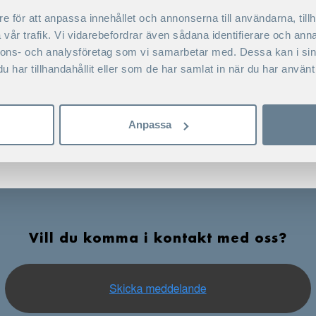
accounting, financial analysis, and financ
e för att anpassa innehållet och annonserna till användarna, tillh
Nationality
vår trafik. Vi vidarebefordrar även sådana identifierare och anna
Swedish
nnons- och analysföretag som vi samarbetar med. Dessa kan i sin
har tillhandahållit eller som de har samlat in när du har använt 
Anpassa
Vill du komma i kontakt med oss?