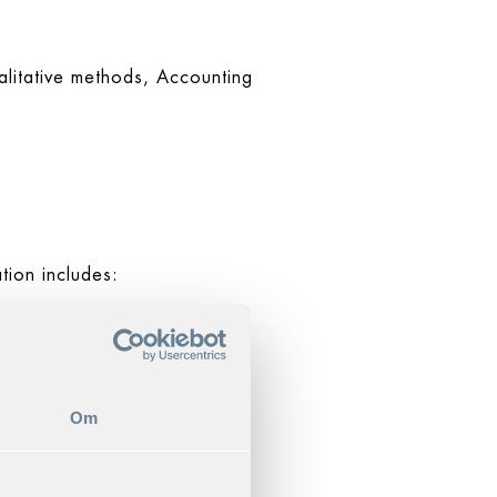
alitative methods, Accounting
tion includes:
(Program director)−Chef och
nd Real Estate – SBL
Om
holm School of Economics on