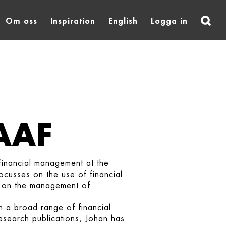
Om oss
Inspiration
English
Logga in
AAF
financial management at the
cusses on the use of financial
as on the management of
 a broad range of financial
 research publications, Johan has