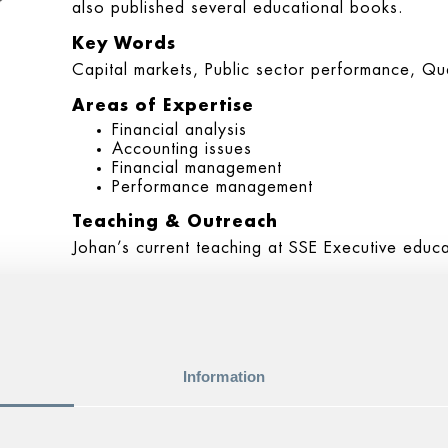
also published several educational books.
Key Words
Capital markets, Public sector performance, Qu
Areas of Expertise
Financial analysis
Accounting issues
Financial management
Performance management
Teaching & Outreach
Johan’s current teaching at SSE Executive educa
−Företagsekonomi för Chefer och Ledare 
Ledare
−Executive Management for Construction a
−Managing professional services
Information
−Customized programs
He also teaches several courses at Stock