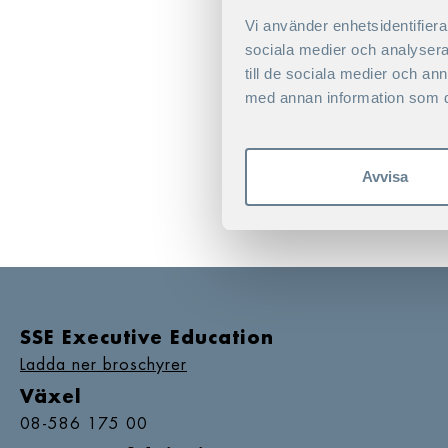
Vi använder enhetsidentifierar
sociala medier och analysera 
till de sociala medier och a
med annan information som du 
Avvisa
SSE Executive Education
Ladda ner broschyrer
Växel
08-586 175 00