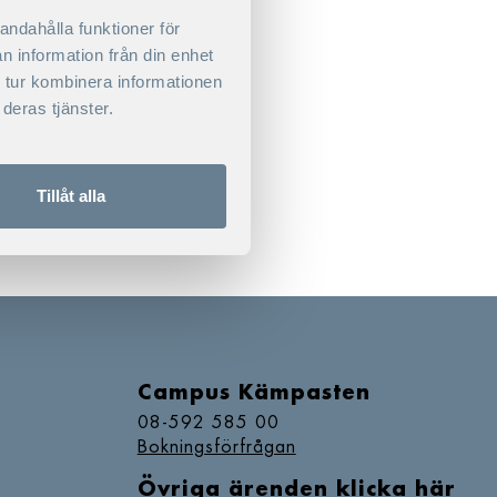
ial management.
andahålla funktioner för
n information från din enhet
 tur kombinera informationen
deras tjänster.
Tillåt alla
Campus Kämpasten
08-592 585 00
Bokningsförfrågan
Övriga ärenden klicka här