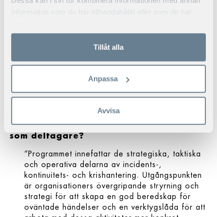
Dessa kan i sin tur kombinera informationen med annan
svanen.
information som du har tillhandahållit eller som de har
Många bolag kommer inse vikten av att
samlat in när du har använt deras tjänster.
tydligare koppla ihop incident- och
kontinuitetsarbetet med den övergripande
Tillåt alla
riskhanteringen. Krishantering kommer i högre
grad bli en ledningsfråga som påverkar och i
högre grad involverar stora delar av
Anpassa
verksamheten. Här är IFU:s nya utbildning en
god hjälp för att kunna åstadkomma detta.”
Avvisa
På vilket sätt hanteras frågorna i
utbildningen och vad får jag med mig
som deltagare?
“Programmet innefattar de strategiska, taktiska
och operativa delarna av incidents-,
kontinuitets- och krishantering. Utgångspunkten
är organisationers övergripande stryrning och
strategi för att skapa en god beredskap för
oväntade händelser och en verktygslåda för att