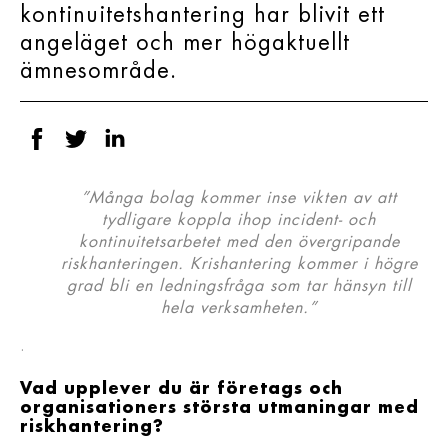
kontinuitetshantering har blivit ett
angeläget och mer högaktuellt
ämnesområde.
”Många bolag kommer inse vikten av att
tydligare koppla ihop incident- och
kontinuitetsarbetet med den övergripande
riskhanteringen. Krishantering kommer i högre
grad bli en ledningsfråga som tar hänsyn till
hela verksamheten.”
.
Vad upplever du är företags och
organisationers största utmaningar med
riskhantering?