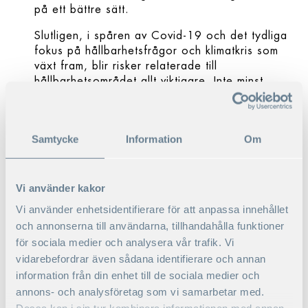
på ett bättre sätt.
Slutligen, i spåren av Covid-19 och det tydliga
fokus på hållbarhetsfrågor och klimatkris som
växt fram, blir risker relaterade till
hållbarhetsområdet allt viktigare. Inte minst
kommer dessa risker att påverka
försäkringsområdet, premier, med mera. Det i
sin tur kommer få konsekvenser på hur
Samtycke
Information
Om
samhällen, organisationer och företag måste
förstå och hantera denna typ av risker.”
Hur tror du att covid-19 kan komma att
Vi använder kakor
påverka hur företag arbetar med
Vi använder enhetsidentifierare för att anpassa innehållet
riskhantering?
och annonserna till användarna, tillhandahålla funktioner
“Jag tror att många har fått en ökad förståelse
för sociala medier och analysera vår trafik. Vi
för att de måste ha en bättre beredskap för det
vidarebefordrar även sådana identifierare och annan
som brukar ses som högst otänkbart med låg
information från din enhet till de sociala medier och
sannolikhet och hög – eller katastrofal –
annons- och analysföretag som vi samarbetar med.
konsekvens. Pandemin har väckt liv i den svarta