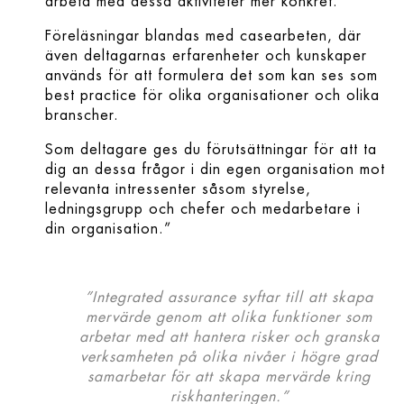
arbeta med dessa aktiviteter mer konkret.
Föreläsningar blandas med casearbeten, där
även deltagarnas erfarenheter och kunskaper
används för att formulera det som kan ses som
best practice för olika organisationer och olika
branscher.
Som deltagare ges du förutsättningar för att ta
dig an dessa frågor i din egen organisation mot
relevanta intressenter såsom styrelse,
ledningsgrupp och chefer och medarbetare i
din organisation.”
.
”Integrated assurance syftar till att skapa
mervärde genom att olika funktioner som
arbetar med att hantera risker och granska
verksamheten på olika nivåer i högre grad
samarbetar för att skapa mervärde kring
riskhanteringen.”