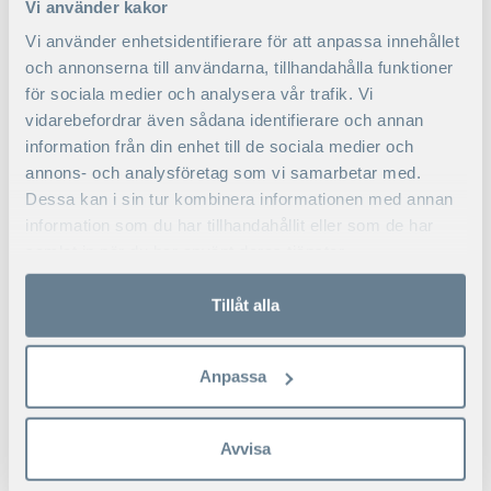
KLAS OTTOSSON
Vi använder kakor
Quality Assurance Manager
Vi använder enhetsidentifierare för att anpassa innehållet
och annonserna till användarna, tillhandahålla funktioner
Tel: +46 8 586 175 32
för sociala medier och analysera vår trafik. Vi
klas.ottosson@hhs.se
vidarebefordrar även sådana identifierare och annan
information från din enhet till de sociala medier och
annons- och analysföretag som vi samarbetar med.
Dessa kan i sin tur kombinera informationen med annan
information som du har tillhandahållit eller som de har
samlat in när du har använt deras tjänster.
Tillåt alla
Anpassa
Avvisa
KONTAKTA MIG