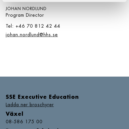
JOHAN NORDLUND
Program Director
Tel: +46 70 812 42 44
johan.nordlund@hhs.se
SSE Executive Education
Ladda ner broschyrer
Växel
08-586 175 00